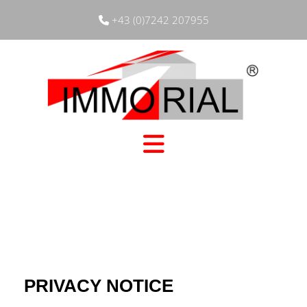
+43 (0)7242 207955
