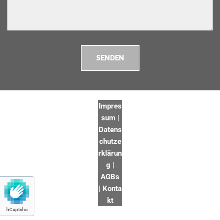
Impres
sum
|
Datens
chutze
rklärun
g
|
AGBs
|
Konta
kt
hCaptcha