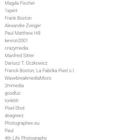
Magda Fischer
1xpert
Frank Boston
Alexandre Zveiger
Paul Matthew Hill
kevron2001
crazymedia
Manfred Sitter
Dariusz T. Oczkowicz
Franck Boston, La Fabrika Pixel s.l.
WavebreakmediaMicro
2mmedia
goodluz
tonktiti
Pixel-Shot
deagreez
Photographee.eu
Paul
4th Life Photography