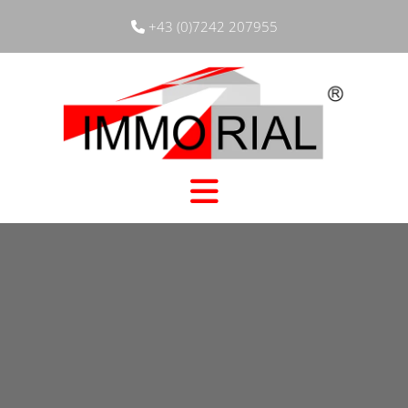
+43 (0)7242 207955
