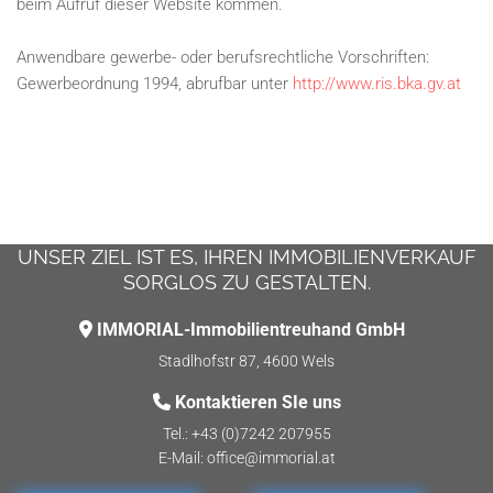
beim Aufruf dieser Website kommen.
Anwendbare gewerbe- oder berufsrechtliche Vorschriften:
Gewerbeordnung 1994, abrufbar unter
http://www.ris.bka.gv.at
UNSER ZIEL IST ES, IHREN IMMOBILIENVERKAUF
SORGLOS ZU GESTALTEN.
IMMORIAL-Immobilientreuhand GmbH

Stadlhofstr 87, 4600 Wels
Kontaktieren SIe uns

Tel.:
+43 (0)7242 207955
E-Mail:
office@immorial.at